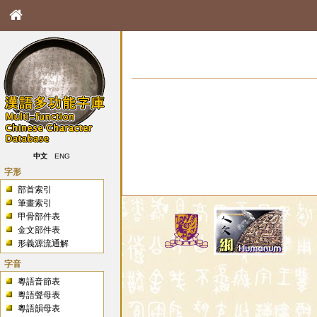
中文
ENG
字形
部首索引
筆畫索引
甲骨部件表
金文部件表
形義源流通解
字音
粵語音節表
粵語聲母表
粵語韻母表