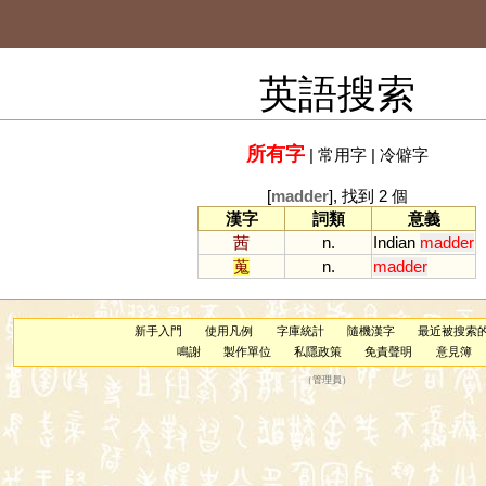
英語搜索
所有字
|
常用字
|
冷僻字
[
madder
], 找到 2 個
漢字
詞類
意義
茜
n.
Indian
madder
蒐
n.
madder
新手入門
使用凡例
字庫統計
隨機漢字
最近被搜索
鳴謝
製作單位
私隱政策
免責聲明
意見簿
（
管理員
）