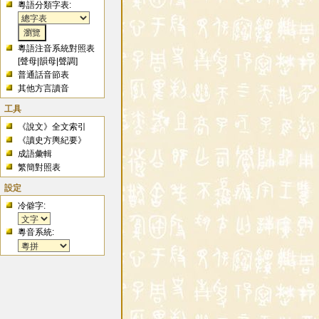
粵語分類字表:
粵語注音系統對照表
[
聲母
|
韻母
|
聲調
]
普通話音節表
其他方言讀音
工具
《說文》全文索引
《讀史方輿紀要》
成語彙輯
繁簡對照表
設定
冷僻字:
粵音系統: