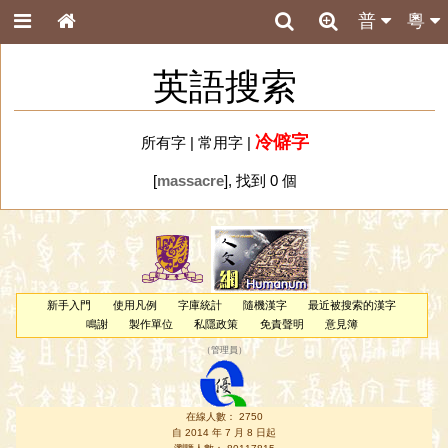
普
粵
英語搜索
冷僻字
所有字
|
常用字
|
[
massacre
], 找到 0 個
新手入門
使用凡例
字庫統計
隨機漢字
最近被搜索的漢字
鳴謝
製作單位
私隱政策
免責聲明
意見簿
（
管理員
）
在線人數： 2750
自 2014 年 7 月 8 日起