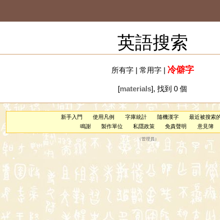
英語搜索
冷僻字
所有字
|
常用字
|
[
materials
], 找到 0 個
新手入門
使用凡例
字庫統計
隨機漢字
最近被搜索
鳴謝
製作單位
私隱政策
免責聲明
意見簿
（
管理員
）