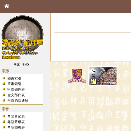
中文
ENG
字形
部首索引
筆畫索引
甲骨部件表
金文部件表
形義源流通解
字音
粵語音節表
粵語聲母表
粵語韻母表