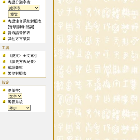
粵語分類字表:
粵語注音系統對照表
[
聲母
|
韻母
|
聲調
]
普通話音節表
其他方言讀音
工具
《說文》全文索引
《讀史方輿紀要》
成語彙輯
繁簡對照表
設定
冷僻字:
粵音系統: