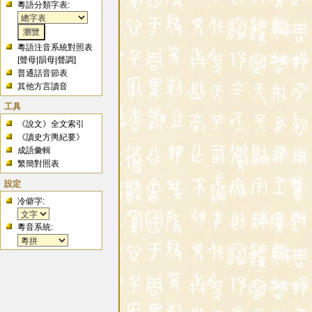
粵語分類字表:
粵語注音系統對照表
[
聲母
|
韻母
|
聲調
]
普通話音節表
其他方言讀音
工具
《說文》全文索引
《讀史方輿紀要》
成語彙輯
繁簡對照表
設定
冷僻字:
粵音系統: