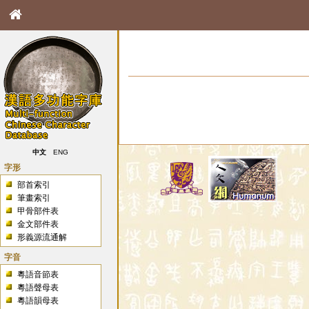
中文
ENG
字形
部首索引
筆畫索引
甲骨部件表
金文部件表
形義源流通解
字音
粵語音節表
粵語聲母表
粵語韻母表