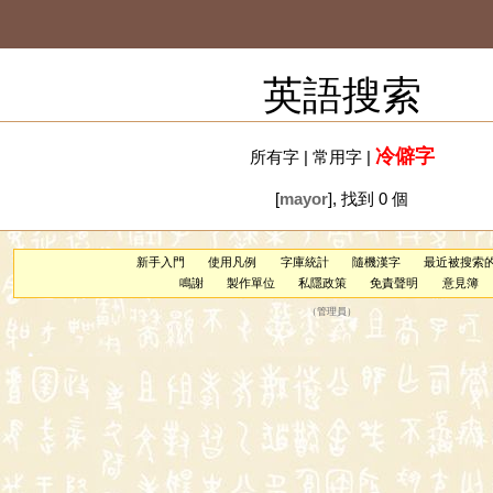
英語搜索
冷僻字
所有字
|
常用字
|
[
mayor
], 找到 0 個
新手入門
使用凡例
字庫統計
隨機漢字
最近被搜索
鳴謝
製作單位
私隱政策
免責聲明
意見簿
（
管理員
）