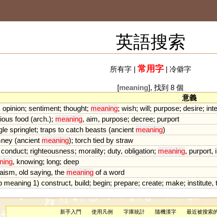
英語搜索
常用字
所有字
|
|
冷僻字
[
meaning
], 找到 8 個
意義
;
opinion
;
sentiment
;
thought
;
meaning
;
wish
;
will
;
purpose
;
desire
;
int
cious
food
(
arch
.);
meaning
,
aim
,
purpose
;
decree
;
purport
gle
springlet
;
traps
to
catch
beasts
(
ancient
meaning
)
mney
(
ancient
meaning
);
torch
tied
by
straw
conduct
;
righteousness
;
morality
;
duty
,
obligation
;
meaning
,
purport
,
ning
,
knowing
;
long
;
deep
haism
,
old
saying
,
the
meaning
of
a
word
b
meaning
1
)
construct
,
build
;
begin
;
prepare
;
create
;
make
;
institute
,
新手入門
使用凡例
字庫統計
隨機漢字
最近被搜索