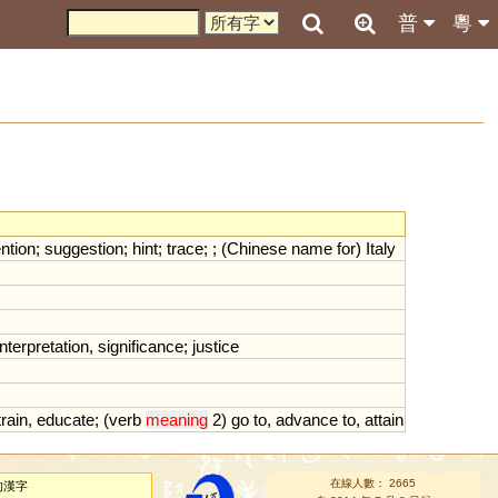
普
粵
ention
;
suggestion
;
hint
;
trace
; ; (
Chinese
name
for
)
Italy
interpretation
,
significance
;
justice
train
,
educate
; (
verb
meaning
2
)
go
to
,
advance
to
,
attain
在線人數： 2665
的漢字