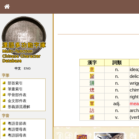
漢字
詞類
意
n.
idea
中文
ENG
字形
旨
n.
deli
汫
n.
wrig
部首索引
筆畫索引
熜
n.
chi
甲骨部件表
義
n.
right
金文部件表
覃
adj.
mea
形義源流通解
詁
n.
arc
字音
造
v.
(
ver
粵語音節表
粵語聲母表
粵語韻母表