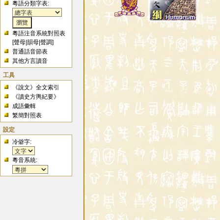
粵語分類字表:
粵語注音系統對照表
[
聲母
|
韻母
|
聲調
]
普通話音節表
其他方言讀音
工具
《說文》全文索引
《讀史方輿紀要》
成語彙輯
繁簡對照表
設定
冷僻字:
粵音系統: