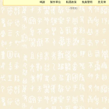
鳴謝
製作單位
私隱政策
免責聲明
意見簿
（
管理員
）