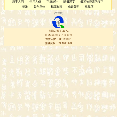
新手入門
使用凡例
字庫統計
隨機漢字
最近被搜索的漢字
鳴謝
製作單位
私隱政策
免責聲明
意見簿
（
管理員
）
在線人數： 2971
自 2014 年 7 月 8 日起
瀏覽人數： 80119321
使用次數： 294021709