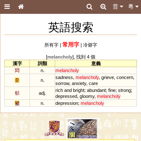
普
粵
英語搜索
常用字
所有字
|
|
冷僻字
[
melancholy
], 找到 4 個
漢字
詞類
意義
悶
n.
melancholy
sadness
,
melancholy
,
grieve
,
concern
,
憂
n.
sorrow
,
anxiety
,
care
rich
and
bright
;
abundant
;
fine
;
strong
;
郁
adj.
depressed
,
gloomy
,
melancholy
鬱
n.
depression
;
melancholy