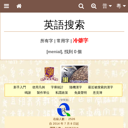
普
粵
英語搜索
冷僻字
所有字
|
常用字
|
[
menial
], 找到 0 個
新手入門
使用凡例
字庫統計
隨機漢字
最近被搜索的漢字
鳴謝
製作單位
私隱政策
免責聲明
意見簿
（
管理員
）
在線人數： 2526
自 2014 年 7 月 8 日起