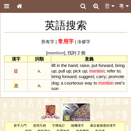
普
粵
英語搜索
常用字
所有字
|
|
冷僻字
[
mention
], 找到 2 個
漢字
詞類
意義
lift
in
the
hand
;
raise
,
put
forward
,
bring
提
v.
up
;
pull
up
;
pick
up
;
mention
;
refer
to
;
bring
forward
;
suggest
;
carry
;
promote
dog
;
a
courteous
way
to
mention
one
'
s
犬
n.
son
新手入門
使用凡例
字庫統計
隨機漢字
最近被搜索的漢字