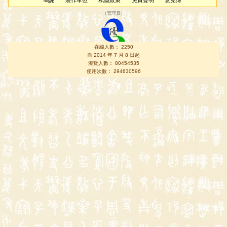
鳴謝
製作單位
私隱政策
免責聲明
意見簿
（
管理員
）
在線人數： 2250
自 2014 年 7 月 8 日起
瀏覽人數： 80454535
使用次數： 294630596