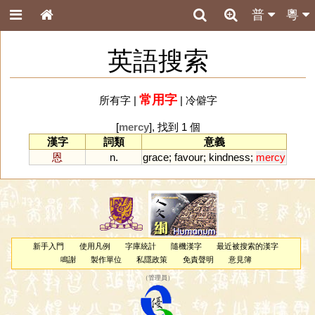
普
粵
英語搜索
常用字
所有字
|
|
冷僻字
[
mercy
], 找到 1 個
漢字
詞類
意義
恩
n.
grace
;
favour
;
kindness
;
mercy
新手入門
使用凡例
字庫統計
隨機漢字
最近被搜索的漢字
鳴謝
製作單位
私隱政策
免責聲明
意見簿
（
管理員
）