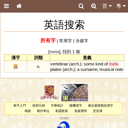
普
粵
英語搜索
所有字
|
常用字
|
冷僻字
[
meta
], 找到 1 個
漢字
詞類
意義
vertebrae
(
arch
.);
some
kind
of
meta
呂
n.
plates
(
arch
.);
a
surname
;
musical
note
新手入門
使用凡例
字庫統計
隨機漢字
最近被搜索的漢字
鳴謝
製作單位
私隱政策
免責聲明
意見簿
（
管理員
）