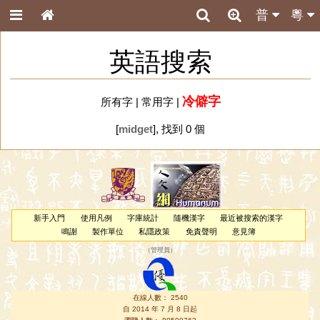
普
粵
英語搜索
冷僻字
所有字
|
常用字
|
[
midget
], 找到 0 個
新手入門
使用凡例
字庫統計
隨機漢字
最近被搜索的漢字
鳴謝
製作單位
私隱政策
免責聲明
意見簿
（
管理員
）
在線人數： 2540
自 2014 年 7 月 8 日起