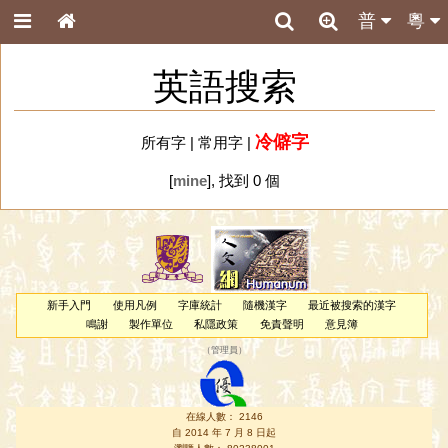
普
粵
英語搜索
冷僻字
所有字
|
常用字
|
[
mine
], 找到 0 個
新手入門
使用凡例
字庫統計
隨機漢字
最近被搜索的漢字
鳴謝
製作單位
私隱政策
免責聲明
意見簿
（
管理員
）
在線人數： 2146
自 2014 年 7 月 8 日起