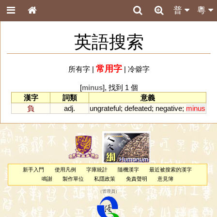
普
粵
英語搜索
常用字
所有字
|
|
冷僻字
[
minus
], 找到 1 個
漢字
詞類
意義
負
adj.
ungrateful
;
defeated
;
negative
;
minus
新手入門
使用凡例
字庫統計
隨機漢字
最近被搜索的漢字
鳴謝
製作單位
私隱政策
免責聲明
意見簿
（
管理員
）