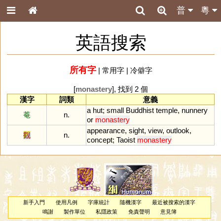
普
粵
英語搜索
所有字
|
常用字
|
冷僻字
[
monastery
], 找到 2 個
漢字
詞類
意義
a
hut
;
small
Buddhist
temple
,
nunnery
菴
n.
or
monastery
appearance
,
sight
,
view
,
outlook
,
觀
n.
concept
;
Taoist
monastery
新手入門
使用凡例
字庫統計
隨機漢字
最近被搜索的漢字
鳴謝
製作單位
私隱政策
免責聲明
意見簿