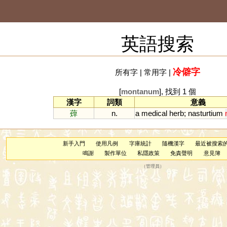
英語搜索
冷僻字
所有字
|
常用字
|
[
montanum
], 找到 1 個
漢字
詞類
意義
蔊
n.
a
medical
herb
;
nasturtium
新手入門
使用凡例
字庫統計
隨機漢字
最近被搜索
鳴謝
製作單位
私隱政策
免責聲明
意見簿
（
管理員
）