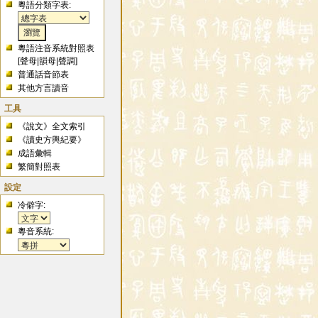
粵語分類字表:
粵語注音系統對照表
[
聲母
|
韻母
|
聲調
]
普通話音節表
其他方言讀音
工具
《說文》全文索引
《讀史方輿紀要》
成語彙輯
繁簡對照表
設定
冷僻字:
粵音系統: