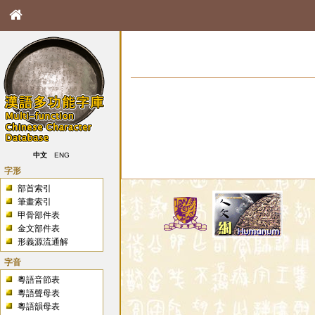
中文
ENG
字形
部首索引
筆畫索引
甲骨部件表
金文部件表
形義源流通解
字音
粵語音節表
粵語聲母表
粵語韻母表