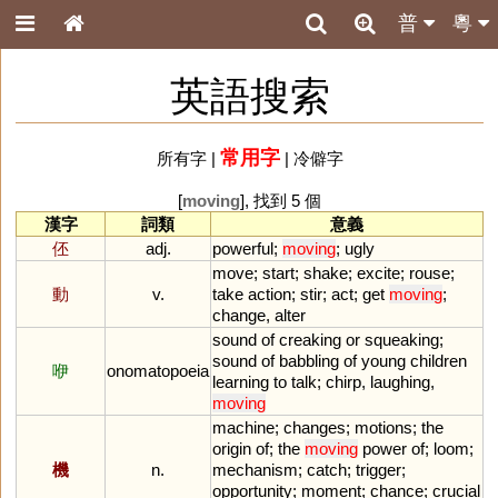
普
粵
英語搜索
常用字
所有字
|
|
冷僻字
[
moving
], 找到 5 個
漢字
詞類
意義
伾
adj.
powerful
;
moving
;
ugly
move
;
start
;
shake
;
excite
;
rouse
;
動
v.
take
action
;
stir
;
act
;
get
moving
;
change
,
alter
sound
of
creaking
or
squeaking
;
sound
of
babbling
of
young
children
咿
onomatopoeia
learning
to
talk
;
chirp
,
laughing
,
moving
machine
;
changes
;
motions
;
the
origin
of
;
the
moving
power
of
;
loom
;
機
n.
mechanism
;
catch
;
trigger
;
opportunity
;
moment
;
chance
;
crucial