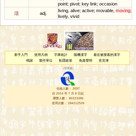
point
;
pivot
;
key
link
;
occasion
living
,
alive
;
active
;
movable
,
moving
;
活
adj.
lively
,
vivid
新手入門
使用凡例
字庫統計
隨機漢字
最近被搜索的漢字
鳴謝
製作單位
私隱政策
免責聲明
意見簿
（
管理員
）
在線人數： 2057
自 2014 年 7 月 8 日起
瀏覽人數： 80223386
使用次數： 294212526