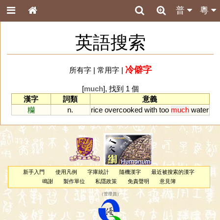
普
粵
英語搜索
冷僻字
所有字
|
常用字
|
[
much
], 找到 1 個
漢字
詞類
意義
糷
n.
rice
overcooked
with
too
much
water
新手入門
使用凡例
字庫統計
隨機漢字
最近被搜索的漢字
鳴謝
製作單位
私隱政策
免責聲明
意見簿
（
管理員
）