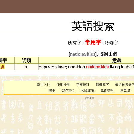
英語搜索
常用字
所有字
|
|
冷僻字
[
nationalities
], 找到 1 個
漢字
詞類
意義
虜
n.
captive
;
slave
;
non
-
Han
nationalities
living
in
the
新手入門
使用凡例
字庫統計
隨機漢字
最近被搜索
鳴謝
製作單位
私隱政策
免責聲明
意見簿
（
管理員
）