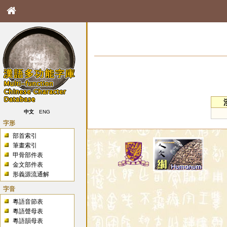
中文
ENG
字形
部首索引
筆畫索引
甲骨部件表
金文部件表
形義源流通解
字音
粵語音節表
粵語聲母表
粵語韻母表