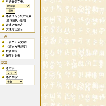
粵語分類字表:
粵語注音系統對照表
[
聲母
|
韻母
|
聲調
]
普通話音節表
其他方言讀音
工具
《說文》全文索引
《讀史方輿紀要》
成語彙輯
繁簡對照表
設定
冷僻字:
粵音系統: