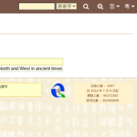
普
粵
North
and
West
in
ancient
times
在線人數： 3267
的漢字
自 2014 年 7 月 8 日起
瀏覽人數： 80272283
使用次數： 294300909