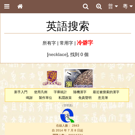
普
粵
英語搜索
冷僻字
所有字
|
常用字
|
[
necklace
], 找到 0 個
新手入門
使用凡例
字庫統計
隨機漢字
最近被搜索的漢字
鳴謝
製作單位
私隱政策
免責聲明
意見簿
（
管理員
）
在線人數： 2843
自 2014 年 7 月 8 日起