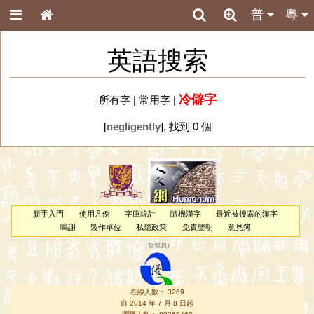
普
粵
英語搜索
冷僻字
所有字
|
常用字
|
[
negligently
], 找到 0 個
新手入門
使用凡例
字庫統計
隨機漢字
最近被搜索的漢字
鳴謝
製作單位
私隱政策
免責聲明
意見簿
（
管理員
）
在線人數： 3269
自 2014 年 7 月 8 日起