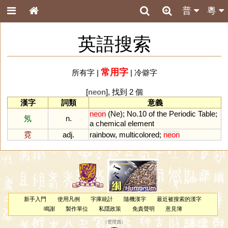
普
粵
英語搜索
常用字
所有字
|
|
冷僻字
[
neon
], 找到 2 個
漢字
詞類
意義
neon
(
Ne
);
No
.
10
of
the
Periodic
Table
;
氖
n.
a
chemical
element
霓
adj.
rainbow
,
multicolored
;
neon
新手入門
使用凡例
字庫統計
隨機漢字
最近被搜索的漢字
鳴謝
製作單位
私隱政策
免責聲明
意見簿
（
管理員
）