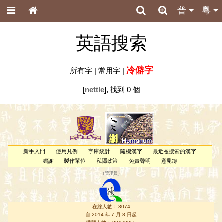
普
粵
英語搜索
冷僻字
所有字
|
常用字
|
[
nettle
], 找到 0 個
新手入門
使用凡例
字庫統計
隨機漢字
最近被搜索的漢字
鳴謝
製作單位
私隱政策
免責聲明
意見簿
（
管理員
）
在線人數： 3074
自 2014 年 7 月 8 日起