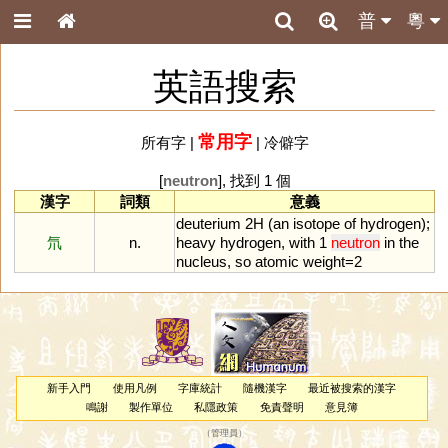
普
粵
英語搜索
常用字
所有字
|
|
冷僻字
[
neutron
], 找到 1 個
漢字
詞類
意義
deuterium
2H
(
an
isotope
of
hydrogen
);
氘
n.
heavy
hydrogen
,
with
1
neutron
in
the
nucleus
,
so
atomic
weight
=
2
新手入門
使用凡例
字庫統計
隨機漢字
最近被搜索的漢字
鳴謝
製作單位
私隱政策
免責聲明
意見簿
（
管理員
）