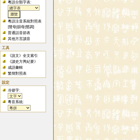
粵語分類字表:
粵語注音系統對照表
[
聲母
|
韻母
|
聲調
]
普通話音節表
其他方言讀音
工具
《說文》全文索引
《讀史方輿紀要》
成語彙輯
繁簡對照表
設定
冷僻字:
粵音系統: