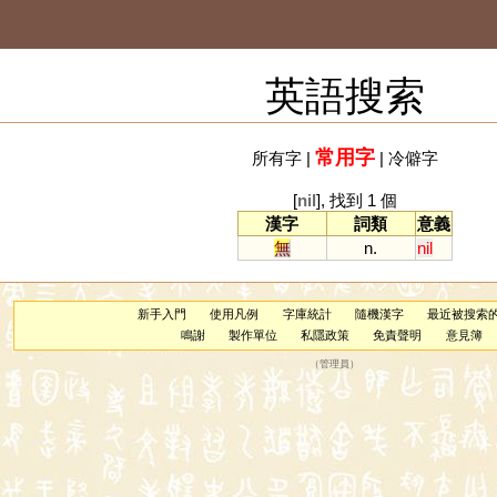
英語搜索
常用字
所有字
|
|
冷僻字
[
nil
], 找到 1 個
漢字
詞類
意義
無
n.
nil
新手入門
使用凡例
字庫統計
隨機漢字
最近被搜索
鳴謝
製作單位
私隱政策
免責聲明
意見簿
（
管理員
）