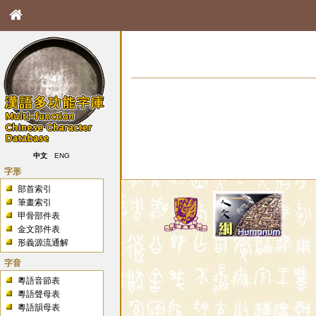
中文
ENG
字形
部首索引
筆畫索引
甲骨部件表
金文部件表
形義源流通解
字音
粵語音節表
粵語聲母表
粵語韻母表