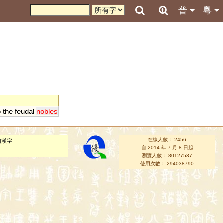
普
粵
o
the
feudal
nobles
在線人數： 2456
的漢字
自 2014 年 7 月 8 日起
瀏覽人數： 80127537
使用次數： 294038790