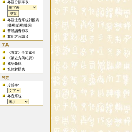
粵語分類字表:
粵語注音系統對照表
[
聲母
|
韻母
|
聲調
]
普通話音節表
其他方言讀音
工具
《說文》全文索引
《讀史方輿紀要》
成語彙輯
繁簡對照表
設定
冷僻字:
粵音系統: