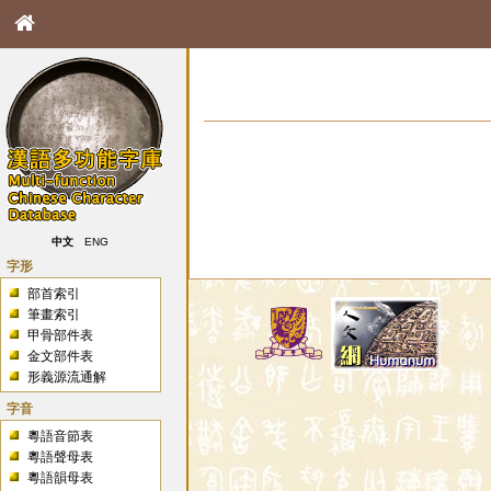
中文
ENG
字形
部首索引
筆畫索引
甲骨部件表
金文部件表
形義源流通解
字音
粵語音節表
粵語聲母表
粵語韻母表