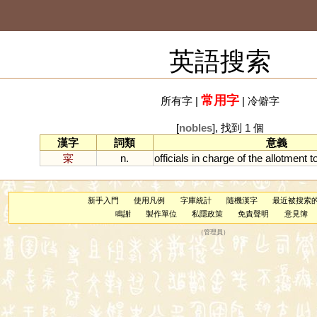
英語搜索
常用字
所有字
|
|
冷僻字
[
nobles
], 找到 1 個
漢字
詞類
意義
寀
n.
officials
in
charge
of
the
allotment
t
新手入門
使用凡例
字庫統計
隨機漢字
最近被搜索
鳴謝
製作單位
私隱政策
免責聲明
意見簿
（
管理員
）