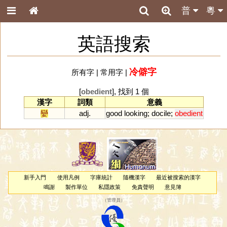
普
粵
英語搜索
冷僻字
所有字
|
常用字
|
[
obedient
], 找到 1 個
漢字
詞類
意義
孌
adj.
good
looking
;
docile
;
obedient
新手入門
使用凡例
字庫統計
隨機漢字
最近被搜索的漢字
鳴謝
製作單位
私隱政策
免責聲明
意見簿
（
管理員
）