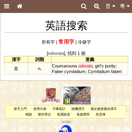
普
粵
英語搜索
常用字
所有字
|
|
冷僻字
[
odorata
], 找到 1 個
漢字
詞類
意義
Coumarouna
odorata
;
girl
'
s
purity
;
蕙
n.
Faber
cymbidium
;
Cymbidium
faberi
新手入門
使用凡例
字庫統計
隨機漢字
最近被搜索的漢字
鳴謝
製作單位
私隱政策
免責聲明
意見簿
（
管理員
）