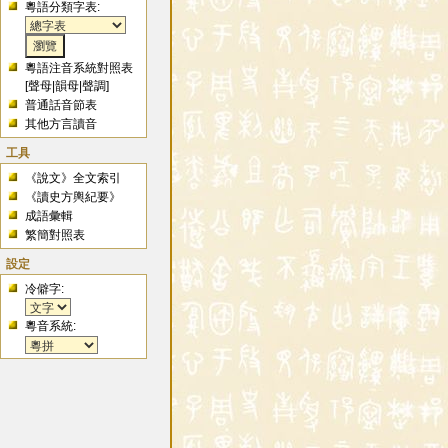
粵語分類字表:
粵語注音系統對照表
[
聲母
|
韻母
|
聲調
]
普通話音節表
其他方言讀音
工具
《說文》全文索引
《讀史方輿紀要》
成語彙輯
繁簡對照表
設定
冷僻字:
粵音系統: