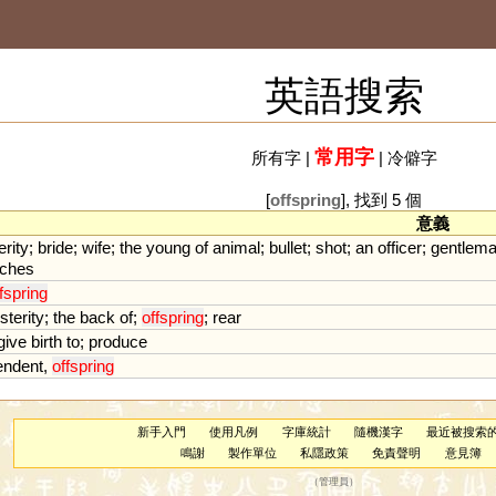
英語搜索
常用字
所有字
|
|
冷僻字
[
offspring
], 找到 5 個
意義
erity
;
bride
;
wife
;
the
young
of
animal
;
bullet
;
shot
;
an
officer
;
gentlem
ches
fspring
sterity
;
the
back
of
;
offspring
;
rear
give
birth
to
;
produce
endent
,
offspring
新手入門
使用凡例
字庫統計
隨機漢字
最近被搜索
鳴謝
製作單位
私隱政策
免責聲明
意見簿
（
管理員
）