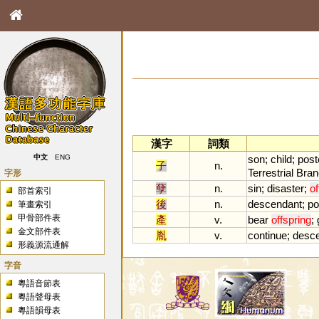
漢字
詞類
son
;
child
;
post
中文
ENG
子
n.
Terrestrial
Bran
字形
孽
n.
sin
;
disaster
;
of
部首索引
後
n.
descendant
;
po
筆畫索引
甲骨部件表
產
v.
bear
offspring
;
金文部件表
胤
v.
continue
;
desc
形義源流通解
字音
粵語音節表
粵語聲母表
粵語韻母表