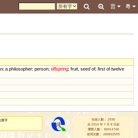
普
粵
an
;
a
philosopher
;
person
;
offspring
;
fruit
,
seed
of
;
first
of
twelve
在線人數： 2530
的漢字
自 2014 年 7 月 8 日起
瀏覽人數： 80014749
使用次數： 293832555