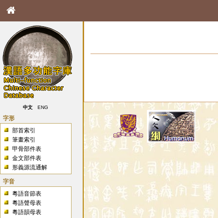
中文
ENG
字形
部首索引
筆畫索引
甲骨部件表
金文部件表
形義源流通解
字音
粵語音節表
粵語聲母表
粵語韻母表