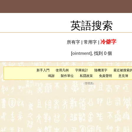
英語搜索
冷僻字
所有字
|
常用字
|
[
ointment
], 找到 0 個
新手入門
使用凡例
字庫統計
隨機漢字
最近被搜索
鳴謝
製作單位
私隱政策
免責聲明
意見簿
（
管理員
）