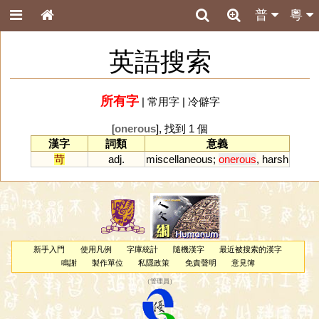
普
粵
英語搜索
所有字
|
常用字
|
冷僻字
[
onerous
], 找到 1 個
漢字
詞類
意義
苛
adj.
miscellaneous
;
onerous
,
harsh
新手入門
使用凡例
字庫統計
隨機漢字
最近被搜索的漢字
鳴謝
製作單位
私隱政策
免責聲明
意見簿
（
管理員
）