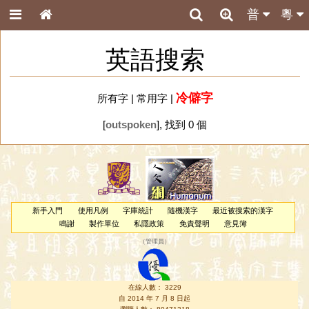
普
粵
英語搜索
冷僻字
所有字
|
常用字
|
[
outspoken
], 找到 0 個
新手入門
使用凡例
字庫統計
隨機漢字
最近被搜索的漢字
鳴謝
製作單位
私隱政策
免責聲明
意見簿
（
管理員
）
在線人數： 3229
自 2014 年 7 月 8 日起