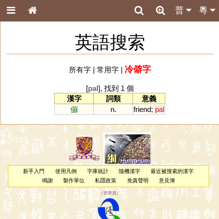
普
粵
英語搜索
冷僻字
所有字
|
常用字
|
[
pal
], 找到 1 個
漢字
詞類
意義
傰
n.
friend
;
pal
新手入門
使用凡例
字庫統計
隨機漢字
最近被搜索的漢字
鳴謝
製作單位
私隱政策
免責聲明
意見簿
（
管理員
）