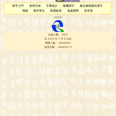
新手入門
使用凡例
字庫統計
隨機漢字
最近被搜索的漢字
鳴謝
製作單位
私隱政策
免責聲明
意見簿
（
管理員
）
在線人數： 2827
自 2014 年 7 月 8 日起
瀏覽人數： 80342637
使用次數： 294425177