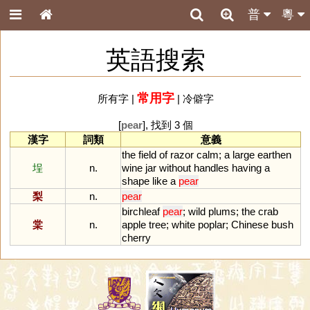
普
粵
英語搜索
常用字
所有字
|
|
冷僻字
[
pear
], 找到 3 個
漢字
詞類
意義
the
field
of
razor
calm
;
a
large
earthen
埕
n.
wine
jar
without
handles
having
a
shape
like
a
pear
梨
n.
pear
birchleaf
pear
;
wild
plums
;
the
crab
棠
n.
apple
tree
;
white
poplar
;
Chinese
bush
cherry