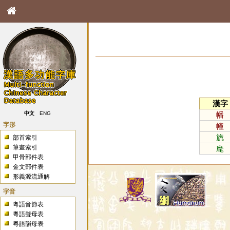
漢字
幡
中文
ENG
字形
幢
旒
部首索引
筆畫索引
麾
甲骨部件表
金文部件表
形義源流通解
字音
粵語音節表
粵語聲母表
粵語韻母表