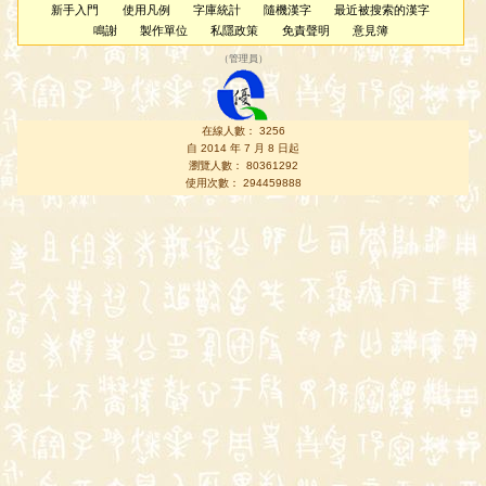
新手入門
使用凡例
字庫統計
隨機漢字
最近被搜索的漢字
鳴謝
製作單位
私隱政策
免責聲明
意見簿
（
管理員
）
在線人數： 3256
自 2014 年 7 月 8 日起
瀏覽人數： 80361292
使用次數： 294459888