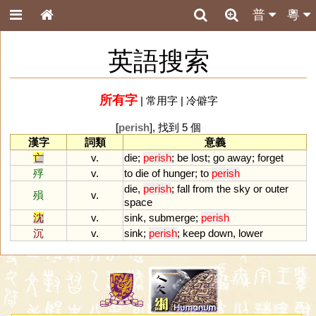
普
粵
英語搜索
所有字
|
常用字
|
冷僻字
[
perish
], 找到 5 個
漢字
詞類
意義
亡
v.
die
;
perish
;
be
lost
;
go
away
;
forget
殍
v.
to
die
of
hunger
;
to
perish
die
,
perish
;
fall
from
the
sky
or
outer
殞
v.
space
沈
v.
sink
,
submerge
;
perish
沉
v.
sink
;
perish
;
keep
down
,
lower