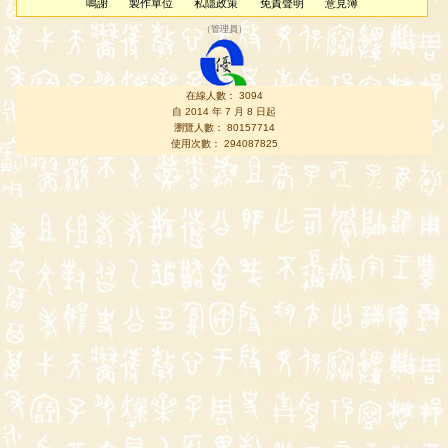
鳴謝
製作單位
私隱政策
免責聲明
意見簿
（
管理員
）
在線人數： 3094
自 2014 年 7 月 8 日起
瀏覽人數： 80157714
使用次數： 294087825