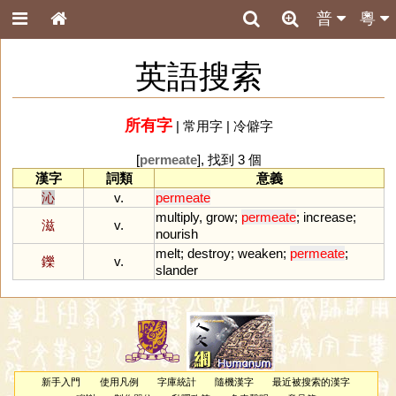
普
粵
英語搜索
所有字
|
常用字
|
冷僻字
[
permeate
], 找到 3 個
漢字
詞類
意義
沁
v.
permeate
multiply
,
grow
;
permeate
;
increase
;
滋
v.
nourish
melt
;
destroy
;
weaken
;
permeate
;
鑠
v.
slander
新手入門
使用凡例
字庫統計
隨機漢字
最近被搜索的漢字