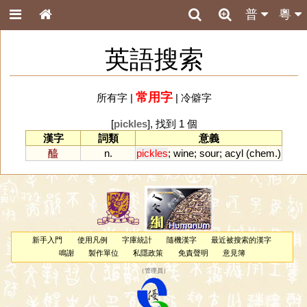
普
粵
英語搜索
常用字
所有字
|
|
冷僻字
[
pickles
], 找到 1 個
漢字
詞類
意義
醯
n.
pickles
;
wine
;
sour
;
acyl
(
chem
.)
新手入門
使用凡例
字庫統計
隨機漢字
最近被搜索的漢字
鳴謝
製作單位
私隱政策
免責聲明
意見簿
（
管理員
）