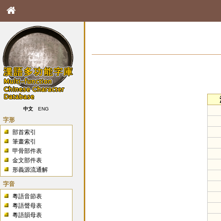
中文
ENG
字形
部首索引
筆畫索引
甲骨部件表
金文部件表
形義源流通解
字音
粵語音節表
粵語聲母表
粵語韻母表