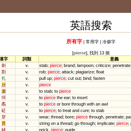
英語搜索
所有字
|
常用字
|
冷僻字
[
pierce
], 找到 13 個
漢字
詞類
意義
刺
v.
stab
;
pierce
;
brand
;
lampoon
;
criticize
;
penetrate
剽
v.
rob
;
pierce
;
attack
;
plagiarize
;
float
扎
v.
pull
up
;
pierce
;
cut
out
;
bind
;
fasten
斤
v.
pierce
朿
v.
to
stab
;
to
pierce
珥
v.
to
pierce
the
ear
;
to
insert
矞
v.
to
pierce
or
bore
through
with
an
awl
砭
v.
to
pierce
;
to
treat
and
cure
;
to
stab
穿
v.
wear
;
thread
;
bore
;
pierce
through
,
penetrate
;
pa
貫
v.
string
on
a
thread
;
go
through
;
implicate
;
pierce
;
鉥
v.
prick
,
pierce
;
guide