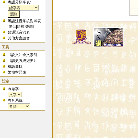
粵語分類字表:
粵語注音系統對照表
[
聲母
|
韻母
|
聲調
]
普通話音節表
其他方言讀音
工具
《說文》全文索引
《讀史方輿紀要》
成語彙輯
繁簡對照表
設定
冷僻字:
粵音系統: