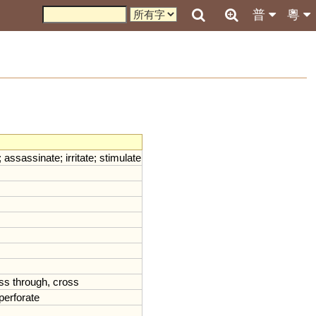
普
粵
;
assassinate
;
irritate
;
stimulate
ss
through
,
cross
perforate