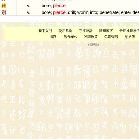
錐
v.
bore
,
pierce
鑽
v.
bore
;
pierce
;
drill
;
worm
into
;
penetrate
;
enter
dee
新手入門
使用凡例
字庫統計
隨機漢字
最近被搜索
鳴謝
製作單位
私隱政策
免責聲明
意見簿
（
管理員
）