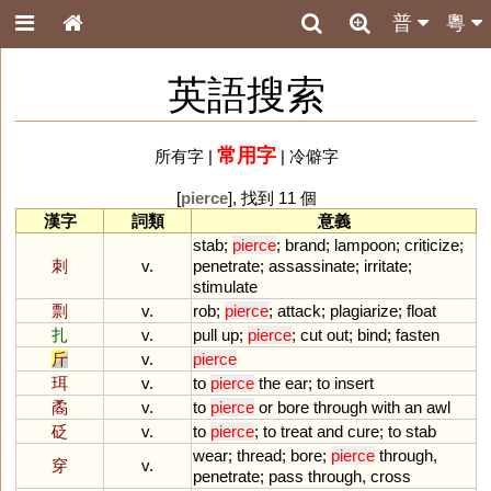
普
粵
英語搜索
常用字
所有字
|
|
冷僻字
[
pierce
], 找到 11 個
漢字
詞類
意義
stab
;
pierce
;
brand
;
lampoon
;
criticize
;
刺
v.
penetrate
;
assassinate
;
irritate
;
stimulate
剽
v.
rob
;
pierce
;
attack
;
plagiarize
;
float
扎
v.
pull
up
;
pierce
;
cut
out
;
bind
;
fasten
斤
v.
pierce
珥
v.
to
pierce
the
ear
;
to
insert
矞
v.
to
pierce
or
bore
through
with
an
awl
砭
v.
to
pierce
;
to
treat
and
cure
;
to
stab
wear
;
thread
;
bore
;
pierce
through
,
穿
v.
penetrate
;
pass
through
,
cross