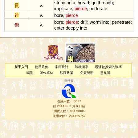
string
on
a
thread
;
go
through
;
貫
v.
implicate
;
pierce
;
perforate
錐
v.
bore
,
pierce
bore
;
pierce
;
drill
;
worm
into
;
penetrate
;
鑽
v.
enter
deeply
into
新手入門
使用凡例
字庫統計
隨機漢字
最近被搜索的漢字
鳴謝
製作單位
私隱政策
免責聲明
意見簿
（
管理員
）
在線人數： 3017
自 2014 年 7 月 8 日起
瀏覽人數： 80179886
使用次數： 294125752