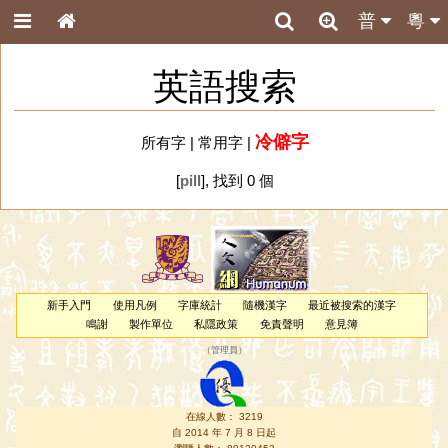
普
粵
英語搜索
冷僻字
所有字
|
常用字
|
[
pill
], 找到 0 個
新手入門
使用凡例
字庫統計
隨機漢字
最近被搜索的漢字
鳴謝
製作單位
私隱政策
免責聲明
意見簿
（
管理員
）
在線人數： 3219
自 2014 年 7 月 8 日起