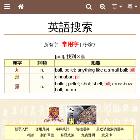
普
粵
英語搜索
常用字
所有字
|
|
冷僻字
[
pill
], 找到 3 個
漢字
詞類
意義
丸
n.
ball
,
pellet
;
anything
like
a
small
ball
;
pill
丹
n.
cinnabar
;
pill
bullet
;
pellet
;
shot
;
shell
;
pill
;
crossbow
;
彈
n.
ball
;
bomb
新手入門
使用凡例
字庫統計
隨機漢字
最近被搜索的漢字
鳴謝
製作單位
私隱政策
免責聲明
意見簿