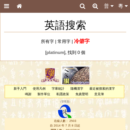
普
粵
英語搜索
冷僻字
所有字
|
常用字
|
[
platinum
], 找到 0 個
新手入門
使用凡例
字庫統計
隨機漢字
最近被搜索的漢字
鳴謝
製作單位
私隱政策
免責聲明
意見簿
（
管理員
）
在線人數： 2503
自 2014 年 7 月 8 日起