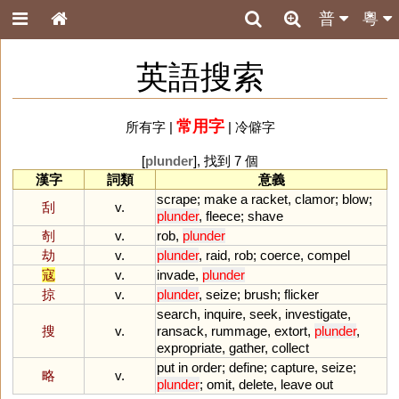
普
粵
英語搜索
常用字
所有字
|
|
冷僻字
[
plunder
], 找到 7 個
漢字
詞類
意義
scrape
;
make
a
racket
,
clamor
;
blow
;
刮
v.
plunder
,
fleece
;
shave
剞
v.
rob
,
plunder
劫
v.
plunder
,
raid
,
rob
;
coerce
,
compel
寇
v.
invade
,
plunder
掠
v.
plunder
,
seize
;
brush
;
flicker
search
,
inquire
,
seek
,
investigate
,
搜
v.
ransack
,
rummage
,
extort
,
plunder
,
expropriate
,
gather
,
collect
put
in
order
;
define
;
capture
,
seize
;
略
v.
plunder
;
omit
,
delete
,
leave
out