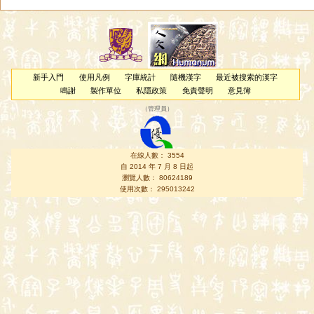
新手入門
使用凡例
字庫統計
隨機漢字
最近被搜索的漢字
鳴謝
製作單位
私隱政策
免責聲明
意見簿
（
管理員
）
在線人數： 3554
自 2014 年 7 月 8 日起
瀏覽人數： 80624189
使用次數： 295013242