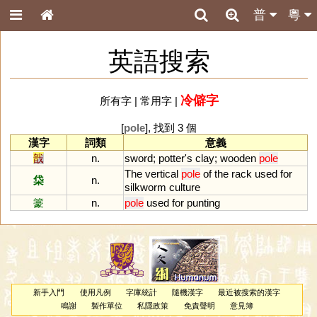
普
粵
英語搜索
冷僻字
所有字
|
常用字
|
[
pole
], 找到 3 個
漢字
詞類
意義
戠
n.
sword
;
potter
'
s
clay
;
wooden
pole
The
vertical
pole
of
the
rack
used
for
柋
n.
silkworm
culture
籇
n.
pole
used
for
punting
新手入門
使用凡例
字庫統計
隨機漢字
最近被搜索的漢字
鳴謝
製作單位
私隱政策
免責聲明
意見簿