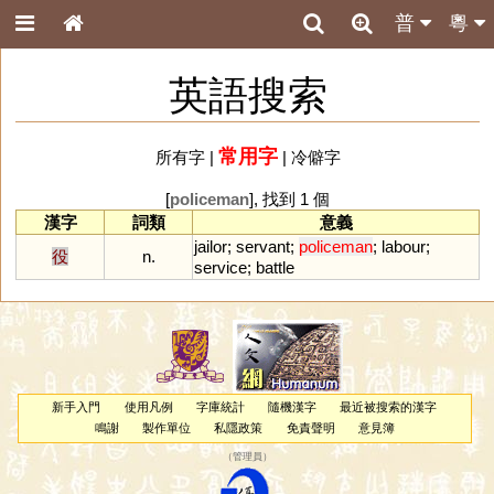
普
粵
英語搜索
常用字
所有字
|
|
冷僻字
[
policeman
], 找到 1 個
漢字
詞類
意義
jailor
;
servant
;
policeman
;
labour
;
役
n.
service
;
battle
新手入門
使用凡例
字庫統計
隨機漢字
最近被搜索的漢字
鳴謝
製作單位
私隱政策
免責聲明
意見簿
（
管理員
）