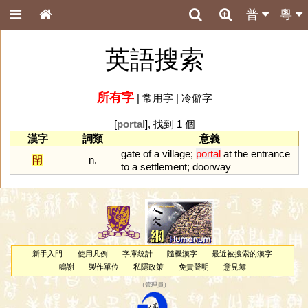
普
粵
英語搜索
所有字
|
常用字
|
冷僻字
[
portal
], 找到 1 個
漢字
詞類
意義
gate
of
a
village
;
portal
at
the
entrance
閈
n.
to
a
settlement
;
doorway
新手入門
使用凡例
字庫統計
隨機漢字
最近被搜索的漢字
鳴謝
製作單位
私隱政策
免責聲明
意見簿
（
管理員
）