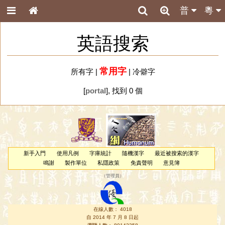
普
粵
英語搜索
常用字
所有字
|
|
冷僻字
[
portal
], 找到 0 個
新手入門
使用凡例
字庫統計
隨機漢字
最近被搜索的漢字
鳴謝
製作單位
私隱政策
免責聲明
意見簿
（
管理員
）
在線人數： 4018
自 2014 年 7 月 8 日起