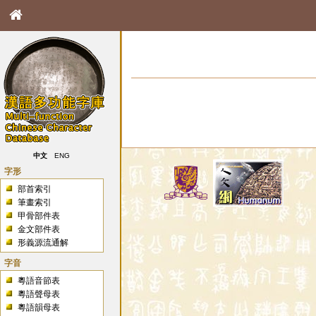
中文
ENG
字形
部首索引
筆畫索引
甲骨部件表
金文部件表
形義源流通解
字音
粵語音節表
粵語聲母表
粵語韻母表