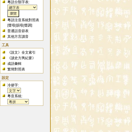
粵語分類字表:
粵語注音系統對照表
[
聲母
|
韻母
|
聲調
]
普通話音節表
其他方言讀音
工具
《說文》全文索引
《讀史方輿紀要》
成語彙輯
繁簡對照表
設定
冷僻字:
粵音系統: