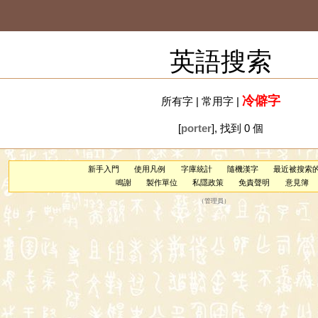
英語搜索
冷僻字
所有字
|
常用字
|
[
porter
], 找到 0 個
新手入門
使用凡例
字庫統計
隨機漢字
最近被搜索
鳴謝
製作單位
私隱政策
免責聲明
意見簿
（
管理員
）