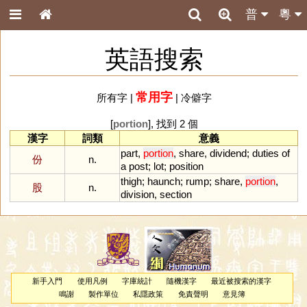
普
粵
英語搜索
常用字
所有字
|
|
冷僻字
[
portion
], 找到 2 個
漢字
詞類
意義
part
,
portion
,
share
,
dividend
;
duties
of
份
n.
a
post
;
lot
;
position
thigh
;
haunch
;
rump
;
share
,
portion
,
股
n.
division
,
section
新手入門
使用凡例
字庫統計
隨機漢字
最近被搜索的漢字
鳴謝
製作單位
私隱政策
免責聲明
意見簿