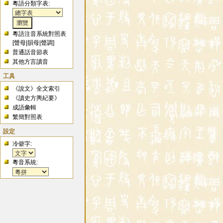
粵語分類字表:
粵語注音系統對照表
[
聲母
|
韻母
|
聲調
]
普通話音節表
其他方言讀音
工具
《說文》全文索引
《讀史方輿紀要》
成語彙輯
繁簡對照表
設定
冷僻字:
粵音系統: