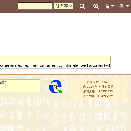
普
粵
experienced
;
apt
;
accustomed
to
;
intimate
;
well
acquainted
在線人數： 2578
的漢字
自 2014 年 7 月 8 日起
瀏覽人數： 80252172
使用次數： 294267921