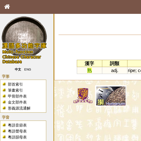
漢字
詞類
熟
adj.
ripe
;
c
中文
ENG
字形
部首索引
筆畫索引
甲骨部件表
金文部件表
形義源流通解
字音
粵語音節表
粵語聲母表
粵語韻母表