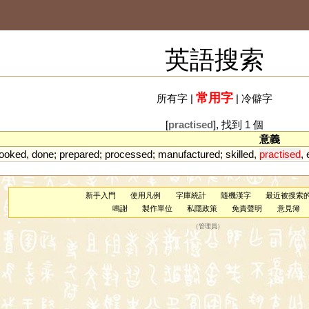
英語搜索
常用字
所有字
|
|
冷僻字
[
practised
], 找到 1 個
意義
ooked
,
done
;
prepared
;
processed
;
manufactured
;
skilled
,
practised
,
新手入門
使用凡例
字庫統計
隨機漢字
最近被搜索
鳴謝
製作單位
私隱政策
免責聲明
意見簿
（
管理員
）